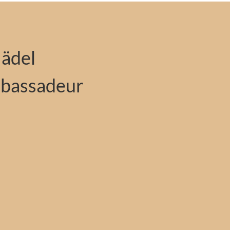
ädel
mbassadeur
que AfricroozE bénéficie du soutien
’acteur allemand Bjarne Mädel,
our son rôle dans
 ou pour son succès au cinéma « 25
i a lui-même vécu un certain temps
a jeunesse, montre son
rique aussi bien sur scène dans la
eder rettet einen Afrikaner » que