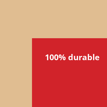
100% durable
Les vélos électriques alimentés par
notamment l’énergie solaire, peuv
pilier de la mobilité durable sur u
en pleine croissance économique 
démographique, aussi bien dans l
que dans les villes.