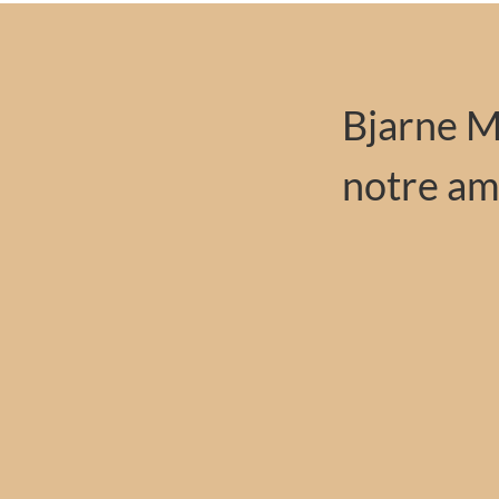
Bjarne M
notre a
Notre vélo électri
d’une célébrité, l
également connu p
« Tatortreiniger »
km/h ». Bjarne, qu
au Nigeria dans s
attachement à l’Af
pièce « Benefiz – J