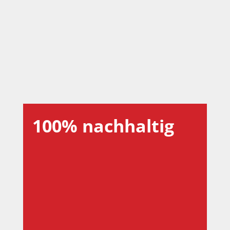
sowohl auf der Bühne im Stück “Benefiz –
Jeder rettet einen Afrikaner”, als auch
privat. Im April 2019 besuchte er unser e-
bike-Projekt in Uganda. Seine Eindrücke
sind in einem kurzen Clip
zusammengefasst, bei dem er selbst Regie
führte.
100% nachhaltig
E-bikes, die mit grüner Energie,
insbesondere Solarenergie, betrieben
werden, können zu einer Säule der
nachhaltigen Mobilität auf dem
wirtschaftlich und demographisch