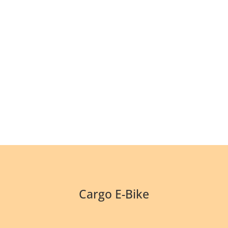
eingesetzt werden.
Lesen Sie hier mehr über die
Einsatzmöglichkeiten.
africrooze-uganda.com
Cargo E-Bike