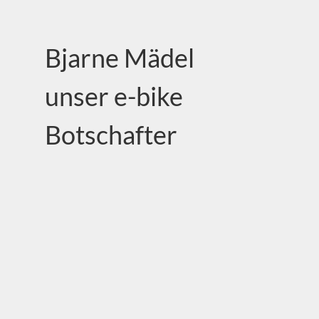
Bjarne Mädel
unser e-bike
Botschafter
Unser AfricroozE e-bike erhält prominente
Unterstützung durch den Schauspieler
Bjarne Mädel, auch bekannt als
“Tatortreiniger” oder von seinem
Kinoerfolg “25 km/h”. Bjarne, der selbst in
jungen Jahren eine Zeit lang in Nigeria
lebte, zeigt seine Verbundenheit mit Afrika