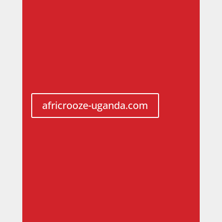
wachsenden afrikanischen Kontinent
werden – sowohl in ländlichen Gebieten
als auch in Städten.
africrooze-uganda.com