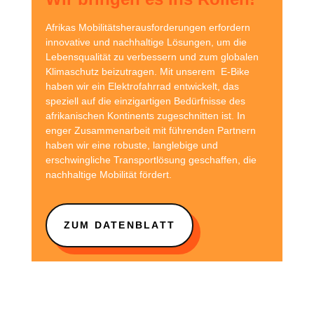
Afrikas Mobilitätsherausforderungen erfordern
innovative und nachhaltige Lösungen, um die
Lebensqualität zu verbessern und zum globalen
Klimaschutz beizutragen. Mit unserem E-Bike
haben wir ein Elektrofahrrad entwickelt, das
speziell auf die einzigartigen Bedürfnisse des
afrikanischen Kontinents zugeschnitten ist. In
enger Zusammenarbeit mit führenden Partnern
haben wir eine robuste, langlebige und
erschwingliche Transportlösung geschaffen, die
nachhaltige Mobilität fördert.
ZUM DATENBLATT