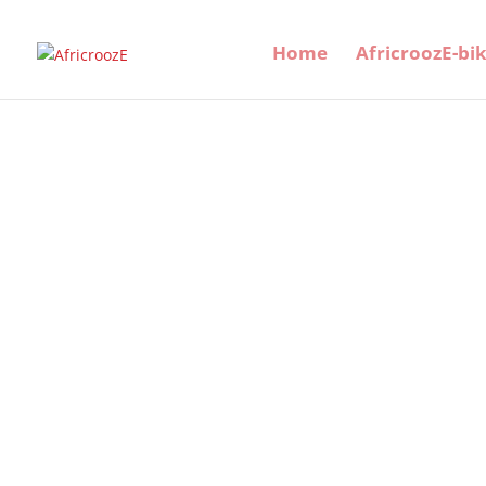
Home
AfricroozE-bi