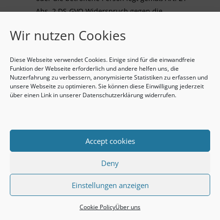
Abs. 2 DS-GVO Widerspruch gegen die
Verarbeitung ein.
Wir nutzen Cookies
Die personenbezogenen Daten wurden
unrechtmäßig verarbeitet.
Diese Webseite verwendet Cookies. Einige sind für die einwandfreie
Die Löschung der personenbezogenen Daten ist
Funktion der Webseite erforderlich und andere helfen uns, die
zur Erfüllung einer rechtlichen Verpflichtung
Nutzerfahrung zu verbessern, anonymisierte Statistiken zu erfassen und
unsere Webseite zu optimieren. Sie können diese Einwilligung jederzeit
nach dem Unionsrecht oder dem Recht der
über einen Link in unserer Datenschutzerklärung widerrufen.
Mitgliedstaaten erforderlich, dem der
Verantwortliche unterliegt.
Die personenbezogenen Daten wurden in Bezug
auf angebotene Dienste der
Accept cookies
Informationsgesellschaft gemäß Art. 8 Abs. 1 DS-
Deny
GVO erhoben.
Sofern einer der oben genannten Gründe zutrifft
Einstellungen anzeigen
und eine betroffene Person die Löschung von
Cookie Policy
Über uns
personenbezogenen Daten, die bei der AfricroozE