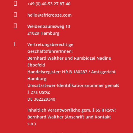

+49 (0) 40-53 27 87 40

hello@africrooze.com

Weidenbaumsweg 13
21029 Hamburg
l
Vertretungsberechtige
GeschäftsführerInnen:
Bernhard Walther und Rumbidzai Nadine
Ebbefeld
Handelsregister: HR B 180287 / Amtsgericht
Hamburg
Umsatzsteuer-Identifikationsnummer gemäß
§ 27a UStG:
DE 362229340
Inhaltlich Verantwortliche gem. § 55 II RStV:
Bernhard Walther (Anschrift und Kontakt
s.o.)