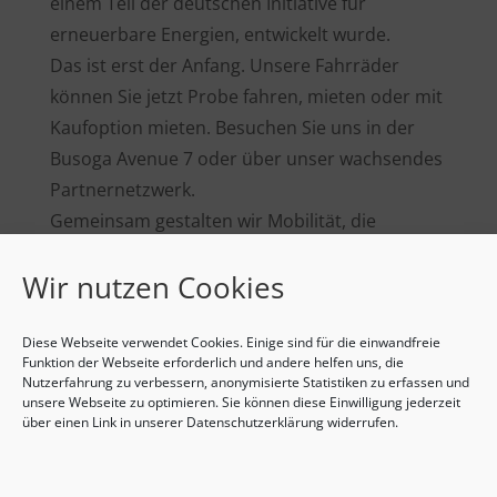
einem Teil der deutschen Initiative für
erneuerbare Energien, entwickelt wurde.
Das ist erst der Anfang. Unsere Fahrräder
können Sie jetzt Probe fahren, mieten oder mit
Kaufoption mieten. Besuchen Sie uns in der
Busoga Avenue 7 oder über unser wachsendes
Partnernetzwerk.
Gemeinsam gestalten wir Mobilität, die
bezahlbar, klimafreundlich und stolz
Wir nutzen Cookies
afrikanisch ist.
Zurück zur Übersicht
Diese Webseite verwendet Cookies. Einige sind für die einwandfreie
Funktion der Webseite erforderlich und andere helfen uns, die
Nutzerfahrung zu verbessern, anonymisierte Statistiken zu erfassen und
←
Countdown zur Africa E-Mobility Week 2025
unsere Webseite zu optimieren. Sie können diese Einwilligung jederzeit
AFEMA-Konferenz
→
über einen Link in unserer Datenschutzerklärung widerrufen.